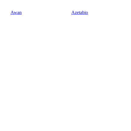
Awan
Azetabio