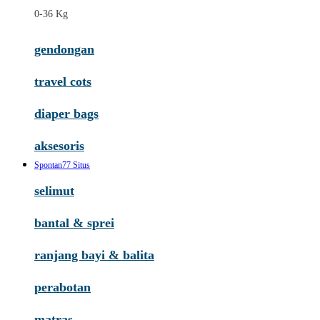
0-36 Kg
gendongan
travel cots
diaper bags
aksesoris
Spontan77 Situs
selimut
bantal & sprei
ranjang bayi & balita
perabotan
matras