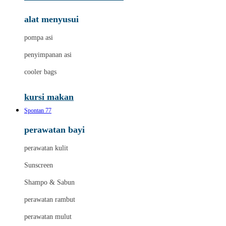
alat menyusui
pompa asi
penyimpanan asi
cooler bags
kursi makan
Spontan 77
perawatan bayi
perawatan kulit
Sunscreen
Shampo & Sabun
perawatan rambut
perawatan mulut