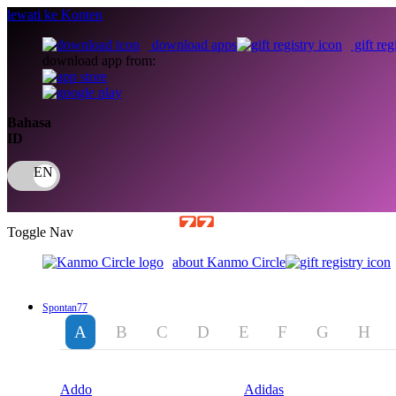
lewati ke Konten
download apps
gift reg
download app from:
Bahasa
ID
Toggle Nav
about Kanmo Circle
Spontan77
A
B
C
D
E
F
G
H
Addo
Adidas