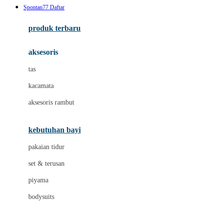
Spontan77 Daftar
Azetabio
produk terbaru
B
aksesoris
Baabaasheepz
tas
Babiators
kacamata
Baby Dove
aksesoris rambut
Baby Jogger
Baby Rovega
kebutuhan bayi
Babybee
pakaian tidur
Banana Boat
set & terusan
Banz
piyama
Barbie
bodysuits
Beaba