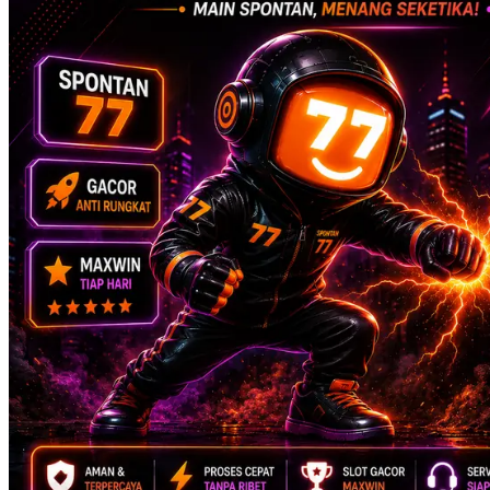
Twistshake
TY Toys
U
V
Veja
Vitaflow
Vtech
W
Waterland
Wellness
X