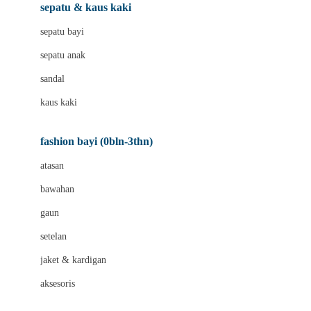
Beauty Barn
sepatu & kaus kaki
Bio Oil
sepatu bayi
Biolane
sepatu anak
Bite Fighters
sandal
Bizzi Growin
kaus kaki
Blackmores
fashion bayi (0bln-3thn)
Blooming Marvellous
atasan
Bonnels
bawahan
Bravado
gaun
Bruder
setelan
Brush Baby
jaket & kardigan
Buds Organics
aksesoris
Bugaboo
Buggygear