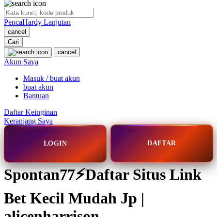
O
PencaHardy Lanjutan
Oh Ma Grain
cancel
Okiedog
Cari
cancel
P
Akun Saya
Masuk / buat akun
Peachy
buat akun
Phil & Ted's
Bantuan
Philips Avent
Daftar Keinginan
Keranjang Saya
Pigeon
DAFTAR
LOGIN
Playgro
Poled Global
Spontan77⚡️Daftar Situs Link
Ponycycle
Bet Kecil Mudah Jp |
Puma
Pureats
alicenharrison