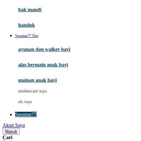
Moby
bak mandi
Momami
handuk
Mothercare
Spontan77 Slot
Mustela
ayunan dan walker bayi
My Buddy Tag
My K
alas bermain anak bayi
N
mainan anak bayi
Naif
mothercare toys
Nike
elc toys
Nordic Natural
Spontan77
Nuby
Akun Saya
Nuna
Masuk
Cari