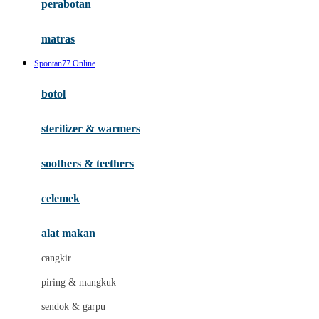
perabotan
Happy Tummy
Hauck
matras
Havaianas
Spontan77 Online
Hegen
botol
Hot Wheels
sterilizer & warmers
Hybrid
soothers & teethers
I
Inlacta DHA
celemek
Interlac
alat makan
Ivenet
cangkir
J
piring & mangkuk
Jack N Jill
sendok & garpu