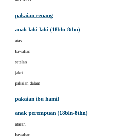
pakaian renang
anak laki-laki (18bln-8thn)
atasan
bawahan
setelan
jaket
pakaian dalam
pakaian ibu hamil
anak perempuan (18bln-8thn)
atasan
bawahan