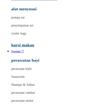
alat menyusui
pompa asi
penyimpanan asi
cooler bags
kursi makan
Spontan 77
perawatan bayi
perawatan kulit
Sunscreen
Shampo & Sabun
perawatan rambut
perawatan mulut