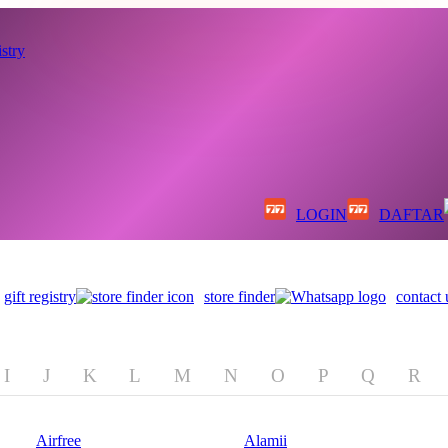
istry
LOGIN
DAFTAR
gift registry
store finder
contact 
I
J
K
L
M
N
O
P
Q
R
Airfree
Alamii