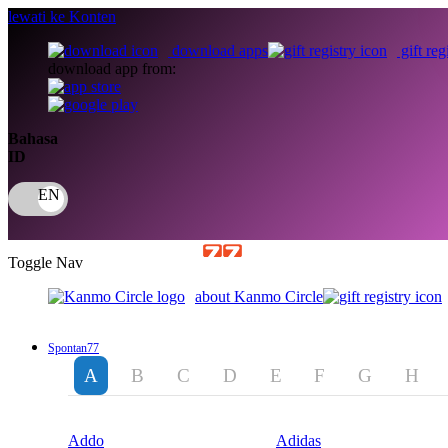
lewati ke Konten
download apps
gift reg
download app from:
Bahasa
ID
Toggle Nav
about Kanmo Circle
Spontan77
A
B
C
D
E
F
G
H
Addo
Adidas