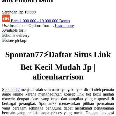
Q
Serendah
Rp 10.000
QV Baby
Earn
1.000.000
-
10.000.000
Bonus
Use Installment Options from
.
Laarn more
R
Available for :
home delivery
Real Shades
store pickup
Red Castle
Spontan77⚡️Daftar Situs Link
Ribbon Madness
Bet Kecil Mudah Jp |
S
alicenharrison
Sebamed
Silver Cross
Spontan77
menjadi salah satu nama yang banyak dicari oleh pemain
game online karena menghadirkan konsep link bet kecil mudah
Simply Idea
maxwin dengan akses yang cepat dan tampilan yang responsif di
Skip Hop
berbagai perangkat. Spontan77 menawarkan pilihan permainan
yang beragam sehingga pengguna dapat menikmati pengalaman
Spectra
bermain yang praktis tanpa proses yang rumit. Dengan navigasi