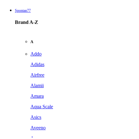
Spontan77
Brand A-Z
A
Addo
Adidas
Airfree
Alamii
Amara
Aqua Scale
Asics
Aveeno
Awan