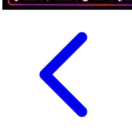
Xootz
Y
Yamatoya
Z
Zaxy
Zoggs
0-9
4Moms
59S