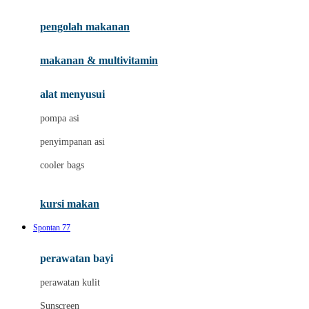
Joie
pengolah makanan
Joolz
Jujube
makanan & multivitamin
K
alat menyusui
Kiddycuts
pompa asi
Kumon
penyimpanan asi
L
cooler bags
Leapfrog
kursi makan
Leclerc
Spontan 77
Lee Vierra
Lillebaby
perawatan bayi
Little Bird Told Me
perawatan kulit
Little Miss Janis
Sunscreen