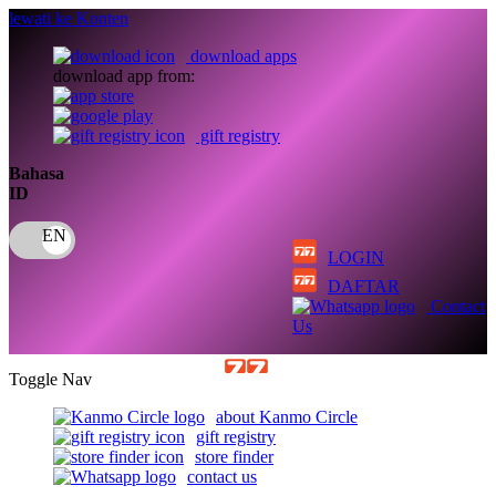
lewati ke Konten
download apps
download app from:
gift registry
Bahasa
ID
LOGIN
DAFTAR
Contact
Us
Toggle Nav
about Kanmo Circle
gift registry
store finder
contact us