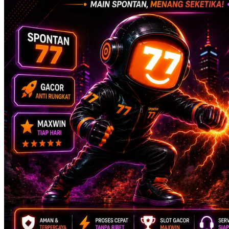
Twistshake
TY Toys
U
V
Veja
Vitaflow
Vtech
W
Waterland
Wellness
X