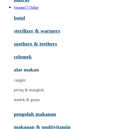
Spontan77 Online
botol
sterilizer & warmers
soothers & teethers
celemek
alat makan
cangkir
piring & mangkuk
sendok & garpu
pengolah makanan
makanan & multivitamin