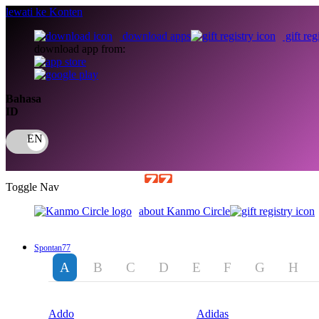
lewati ke Konten
download apps
gift reg
download app from:
Bahasa
ID
Toggle Nav
about Kanmo Circle
Spontan77
A
B
C
D
E
F
G
H
Addo
Adidas