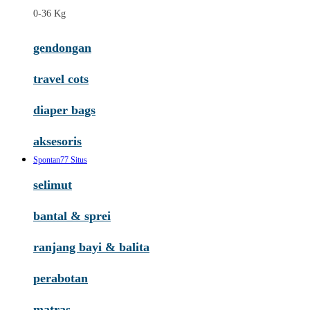
0-36 Kg
gendongan
travel cots
diaper bags
aksesoris
Spontan77 Situs
selimut
bantal & sprei
ranjang bayi & balita
perabotan
matras