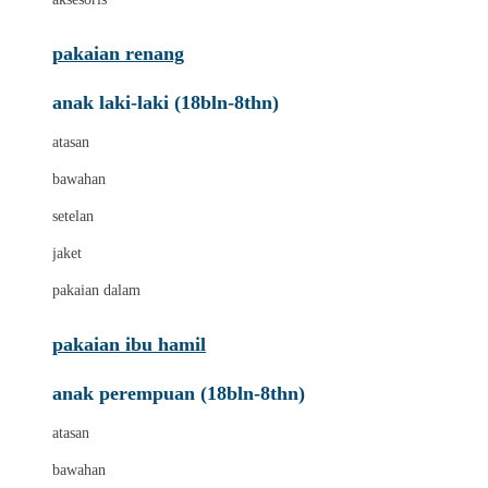
pakaian renang
anak laki-laki (18bln-8thn)
atasan
bawahan
setelan
jaket
pakaian dalam
pakaian ibu hamil
anak perempuan (18bln-8thn)
atasan
bawahan