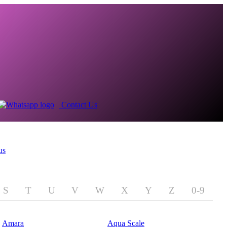
Contact Us
us
S
T
U
V
W
X
Y
Z
0-9
Amara
Aqua Scale