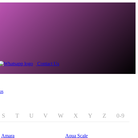
Contact Us
us
S
T
U
V
W
X
Y
Z
0-9
Amara
Aqua Scale