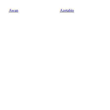
Awan
Azetabio