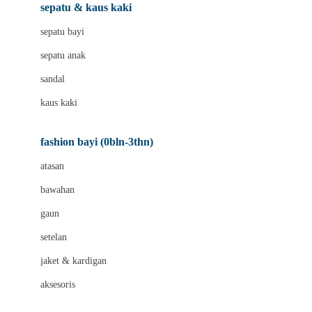
Beauty Barn
sepatu & kaus kaki
Bio Oil
sepatu bayi
Biolane
sepatu anak
Bite Fighters
sandal
Bizzi Growin
kaus kaki
Blackmores
fashion bayi (0bln-3thn)
Blooming Marvellous
atasan
Bonnels
bawahan
Bravado
gaun
Bruder
setelan
Brush Baby
jaket & kardigan
Buds Organics
aksesoris
Bugaboo
Buggygear