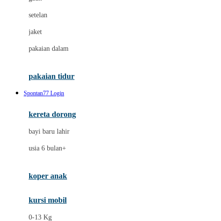
Dae Organics
setelan
Docare
jaket
Doona
pakaian dalam
Down To Earth
Drew
pakaian tidur
Dr. Brown's
Spontan77 Login
E
kereta dorong
ELC
bayi baru lahir
Ergobaby
usia 6 bulan+
Expert Care
koper anak
Ezyroller
kursi mobil
F
0-13 Kg