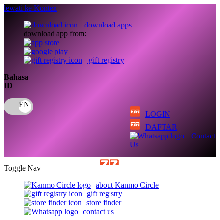
lewati ke Konten
download apps
download app from:
gift registry
Bahasa
ID
LOGIN
DAFTAR
Contact
Us
Toggle Nav
about Kanmo Circle
gift registry
store finder
contact us