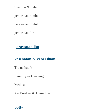
London Taxi
Shampo & Sabun
Love To Dream
perawatan rambut
perawatan mulut
M
perawatan diri
Magformers
Mama's Choice
perawatan ibu
Mamas&Papas
kesehatan & kebersihan
Mamaway
Tissue basah
Maxi Cosi
Laundry & Cleaning
Megabloks
Medical
Micro
Air Purifier & Humidifier
MiDeer
Mimi & Lula
potty
Mini Monkey