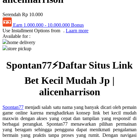
Q
Serendah
Rp 10.000
QV Baby
Earn
1.000.000
-
10.000.000
Bonus
Use Installment Options from
.
Laarn more
R
Available for :
home delivery
Real Shades
store pickup
Red Castle
Spontan77⚡️Daftar Situs Link
Ribbon Madness
Bet Kecil Mudah Jp |
S
alicenharrison
Sebamed
Silver Cross
Spontan77
menjadi salah satu nama yang banyak dicari oleh pemain
game online karena menghadirkan konsep link bet kecil mudah
Simply Idea
maxwin dengan akses yang cepat dan tampilan yang responsif di
Skip Hop
berbagai perangkat. Spontan77 menawarkan pilihan permainan
yang beragam sehingga pengguna dapat menikmati pengalaman
Spectra
bermain yang praktis tanpa proses yang rumit. Dengan navigasi