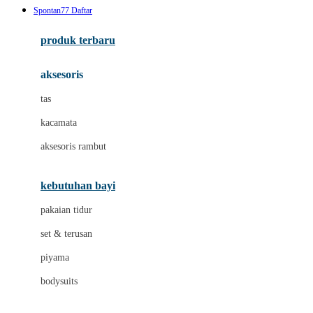
Spontan77 Daftar
Azetabio
produk terbaru
B
aksesoris
Baabaasheepz
tas
Babiators
kacamata
Baby Dove
aksesoris rambut
Baby Jogger
Baby Rovega
kebutuhan bayi
Babybee
pakaian tidur
Banana Boat
set & terusan
Banz
piyama
Barbie
bodysuits
Beaba