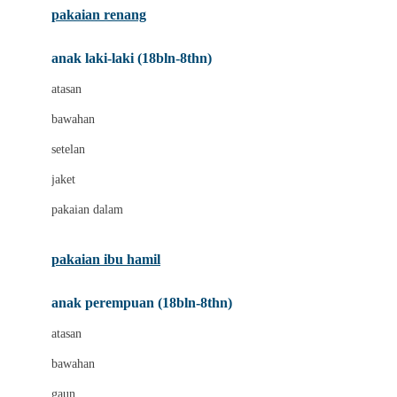
pakaian renang
Bumkins
anak laki-laki (18bln-8thn)
C
atasan
Cetaphil
bawahan
Chicco
setelan
Childlife
jaket
Clevamama
pakaian dalam
Cocolatte
Cottonseeds
pakaian ibu hamil
Cozy N Safe
anak perempuan (18bln-8thn)
Crane
atasan
Cybex
bawahan
D
gaun