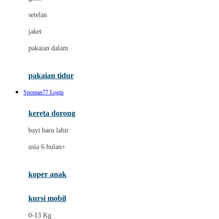
Dae Organics
setelan
Docare
jaket
Doona
pakaian dalam
Down To Earth
Drew
pakaian tidur
Dr. Brown's
Spontan77 Login
E
kereta dorong
ELC
bayi baru lahir
Ergobaby
usia 6 bulan+
Expert Care
koper anak
Ezyroller
kursi mobil
F
0-13 Kg