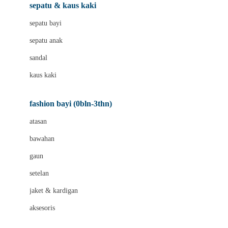
Beauty Barn
sepatu & kaus kaki
Bio Oil
sepatu bayi
Biolane
sepatu anak
Bite Fighters
sandal
Bizzi Growin
kaus kaki
Blackmores
fashion bayi (0bln-3thn)
Blooming Marvellous
atasan
Bonnels
bawahan
Bravado
gaun
Bruder
setelan
Brush Baby
jaket & kardigan
Buds Organics
aksesoris
Bugaboo
Buggygear