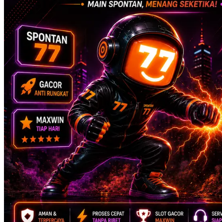
Twistshake
TY Toys
U
V
Veja
Vitaflow
Vtech
W
Waterland
Wellness
X