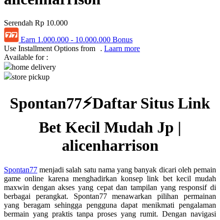
Q
Serendah
Rp 10.000
QV Baby
Earn
1.000.000
-
10.000.000
Bonus
Use Installment Options from
.
Laarn more
R
Available for :
home delivery
Real Shades
store pickup
Red Castle
Spontan77⚡️Daftar Situs Link
Ribbon Madness
Bet Kecil Mudah Jp |
S
alicenharrison
Sebamed
Silver Cross
Spontan77
menjadi salah satu nama yang banyak dicari oleh pemain
game online karena menghadirkan konsep link bet kecil mudah
Simply Idea
maxwin dengan akses yang cepat dan tampilan yang responsif di
Skip Hop
berbagai perangkat. Spontan77 menawarkan pilihan permainan
yang beragam sehingga pengguna dapat menikmati pengalaman
Spectra
bermain yang praktis tanpa proses yang rumit. Dengan navigasi