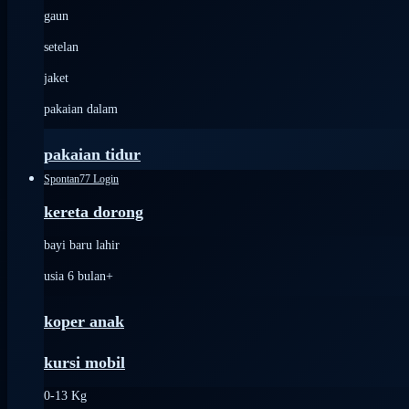
gaun
setelan
jaket
pakaian dalam
pakaian tidur
Spontan77 Login
kereta dorong
bayi baru lahir
usia 6 bulan+
koper anak
kursi mobil
0-13 Kg