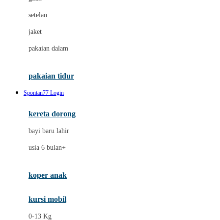
Dae Organics
setelan
Docare
jaket
Doona
pakaian dalam
Down To Earth
Drew
pakaian tidur
Dr. Brown's
Spontan77 Login
E
kereta dorong
ELC
bayi baru lahir
Ergobaby
usia 6 bulan+
Expert Care
koper anak
Ezyroller
kursi mobil
F
0-13 Kg