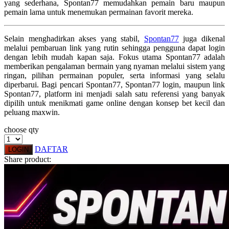
yang sederhana, Spontan77 memudahkan pemain baru maupun
Squishmallows
pemain lama untuk menemukan permainan favorit mereka.
Starbooks
Selain menghadirkan akses yang stabil,
Spontan77
juga dikenal
Stick-O
melalui pembaruan link yang rutin sehingga pengguna dapat login
dengan lebih mudah kapan saja. Fokus utama Spontan77 adalah
Stokke
memberikan pengalaman bermain yang nyaman melalui sistem yang
ringan, pilihan permainan populer, serta informasi yang selalu
Sudocrem
diperbarui. Bagi pencari Spontan77, Spontan77 login, maupun link
Spontan77, platform ini menjadi salah satu referensi yang banyak
Sumimo
dipilih untuk menikmati game online dengan konsep bet kecil dan
peluang maxwin.
Sunnylife
choose qty
Sun-Staches
Swimava
DAFTAR
LOGIN
Share product:
T
Tommee Tippee
Trunki
Tutti Bambini