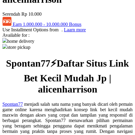
Q
Serendah
Rp 10.000
QV Baby
Earn
1.000.000
-
10.000.000
Bonus
Use Installment Options from
.
Laarn more
R
Available for :
home delivery
Real Shades
store pickup
Red Castle
Spontan77⚡️Daftar Situs Link
Ribbon Madness
Bet Kecil Mudah Jp |
S
alicenharrison
Sebamed
Silver Cross
Spontan77
menjadi salah satu nama yang banyak dicari oleh pemain
game online karena menghadirkan konsep link bet kecil mudah
Simply Idea
maxwin dengan akses yang cepat dan tampilan yang responsif di
Skip Hop
berbagai perangkat. Spontan77 menawarkan pilihan permainan
yang beragam sehingga pengguna dapat menikmati pengalaman
Spectra
bermain yang praktis tanpa proses yang rumit. Dengan navigasi