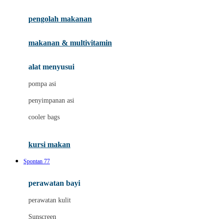
Joie
pengolah makanan
Joolz
Jujube
makanan & multivitamin
K
alat menyusui
Kiddycuts
pompa asi
Kumon
penyimpanan asi
L
cooler bags
Leapfrog
kursi makan
Leclerc
Spontan 77
Lee Vierra
Lillebaby
perawatan bayi
Little Bird Told Me
perawatan kulit
Little Miss Janis
Sunscreen