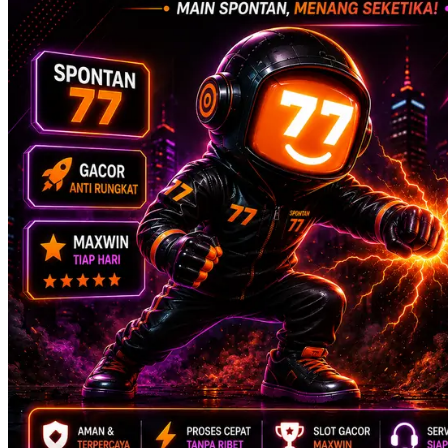
Twistshake
TY Toys
U
V
Veja
Vitaflow
Vtech
W
Waterland
Wellness
X