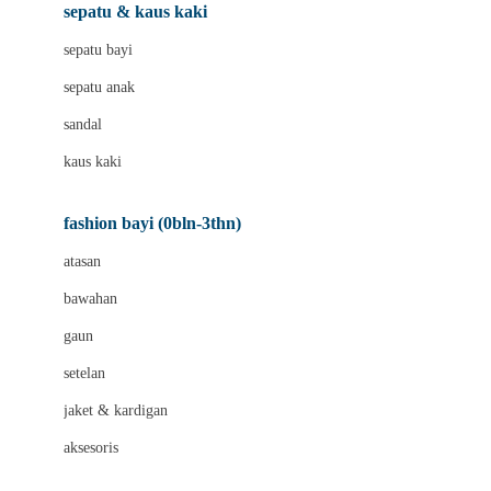
Beauty Barn
sepatu & kaus kaki
Bio Oil
sepatu bayi
Biolane
sepatu anak
Bite Fighters
sandal
Bizzi Growin
kaus kaki
Blackmores
fashion bayi (0bln-3thn)
Blooming Marvellous
atasan
Bonnels
bawahan
Bravado
gaun
Bruder
setelan
Brush Baby
jaket & kardigan
Buds Organics
aksesoris
Bugaboo
Buggygear