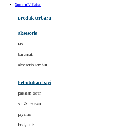
Spontan77 Daftar
Azetabio
produk terbaru
B
aksesoris
Baabaasheepz
tas
Babiators
kacamata
Baby Dove
aksesoris rambut
Baby Jogger
Baby Rovega
kebutuhan bayi
Babybee
pakaian tidur
Banana Boat
set & terusan
Banz
piyama
Barbie
bodysuits
Beaba