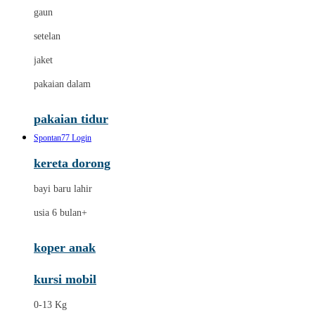
gaun
setelan
jaket
pakaian dalam
pakaian tidur
Spontan77 Login
kereta dorong
bayi baru lahir
usia 6 bulan+
koper anak
kursi mobil
0-13 Kg