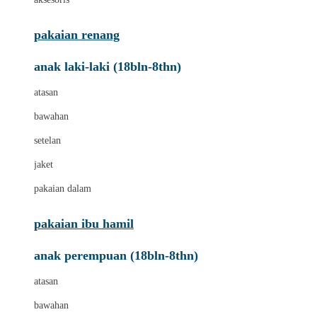
pakaian renang
anak laki-laki (18bln-8thn)
atasan
bawahan
setelan
jaket
pakaian dalam
pakaian ibu hamil
anak perempuan (18bln-8thn)
atasan
bawahan