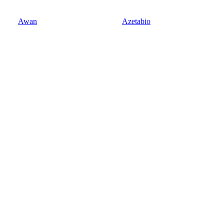
Awan
Azetabio