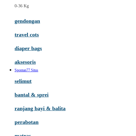
0-36 Kg
gendongan
travel cots
diaper bags
aksesoris
Spontan77 Situs
selimut
bantal & sprei
ranjang bayi & balita
perabotan
matras