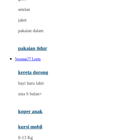
Dae Organics
setelan
Docare
jaket
Doona
pakaian dalam
Down To Earth
Drew
pakaian tidur
Dr. Brown's
Spontan77 Login
E
kereta dorong
ELC
bayi baru lahir
Ergobaby
usia 6 bulan+
Expert Care
koper anak
Ezyroller
kursi mobil
F
0-13 Kg