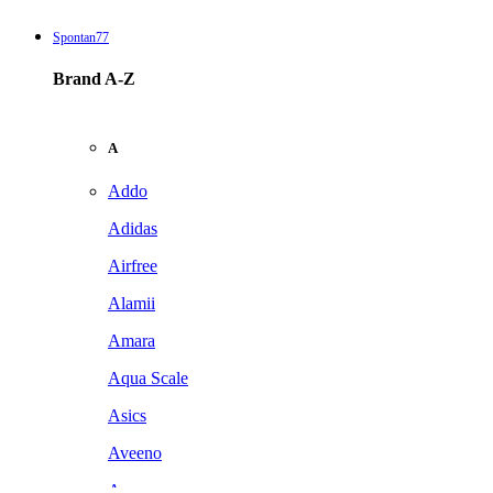
Spontan77
Brand A-Z
A
Addo
Adidas
Airfree
Alamii
Amara
Aqua Scale
Asics
Aveeno
Awan