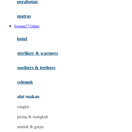
perabotan
Happy Tummy
Hauck
matras
Havaianas
Spontan77 Online
Hegen
botol
Hot Wheels
sterilizer & warmers
Hybrid
soothers & teethers
I
Inlacta DHA
celemek
Interlac
alat makan
Ivenet
cangkir
J
piring & mangkuk
Jack N Jill
sendok & garpu