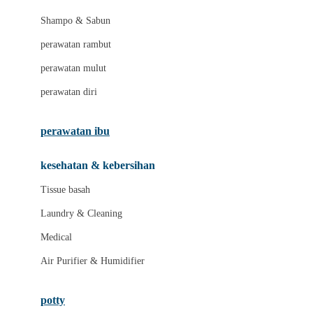
London Taxi
Shampo & Sabun
Love To Dream
perawatan rambut
perawatan mulut
M
perawatan diri
Magformers
Mama's Choice
perawatan ibu
Mamas&Papas
kesehatan & kebersihan
Mamaway
Tissue basah
Maxi Cosi
Laundry & Cleaning
Megabloks
Medical
Micro
Air Purifier & Humidifier
MiDeer
Mimi & Lula
potty
Mini Monkey