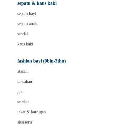
Beauty Barn
sepatu & kaus kaki
Bio Oil
sepatu bayi
Biolane
sepatu anak
Bite Fighters
sandal
Bizzi Growin
kaus kaki
Blackmores
fashion bayi (0bln-3thn)
Blooming Marvellous
atasan
Bonnels
bawahan
Bravado
gaun
Bruder
setelan
Brush Baby
jaket & kardigan
Buds Organics
aksesoris
Bugaboo
Buggygear