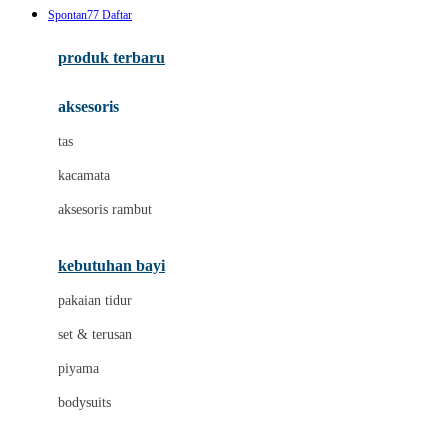
Spontan77 Daftar
Azetabio
produk terbaru
B
aksesoris
Baabaasheepz
tas
Babiators
kacamata
Baby Dove
aksesoris rambut
Baby Jogger
Baby Rovega
kebutuhan bayi
Babybee
pakaian tidur
Banana Boat
set & terusan
Banz
piyama
Barbie
bodysuits
Beaba