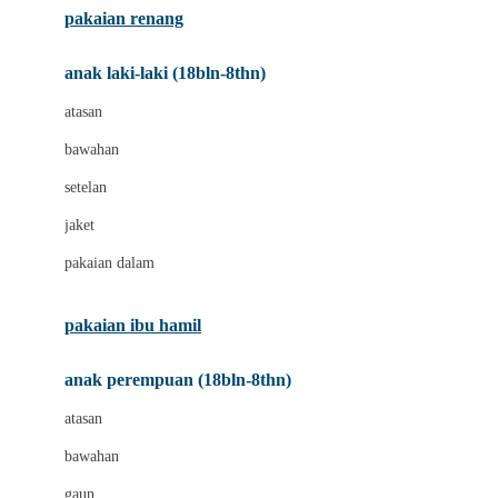
pakaian renang
Bumkins
anak laki-laki (18bln-8thn)
C
atasan
Cetaphil
bawahan
Chicco
setelan
Childlife
jaket
Clevamama
pakaian dalam
Cocolatte
Cottonseeds
pakaian ibu hamil
Cozy N Safe
anak perempuan (18bln-8thn)
Crane
atasan
Cybex
bawahan
D
gaun